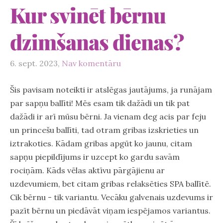
Kur svinēt bērnu
dzimšanas dienas?
6. sept. 2023,
Nav komentāru
Šis pavisam noteikti ir atslēgas jautājums, ja runājam
par sapņu ballīti! Mēs esam tik dažādi un tik pat
dažādi ir arī mūsu bērni. Ja vienam deg acis par feju
un princešu ballīti, tad otram gribas izskrieties un
iztrakoties. Kādam gribas apgūt ko jaunu, citam
sapņu piepildījums ir uzcept ko gardu savām
rociņām. Kāds vēlas aktīvu pārgājienu ar
uzdevumiem, bet citam gribas relaksēties SPA ballītē.
Cik bērnu - tik variantu. Vecāku galvenais uzdevums ir
pazīt bērnu un piedāvāt viņam iespējamos variantus.