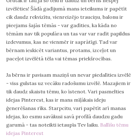
Grūtāk ir tad,ja šo tēlu ir daudz un bērns nespēj
izvēlēties! Šādā gadījumā mans ieteikums ir papētīt
cik daudz rekvizītu, vienreizējo trauciņu, balonu ir
pieejams šajās tēmās - var gadīties, ka kāda no
tēmām nav tik populāra un tas var var radīt papildus
izdevumus, kas ne vienmēr ir saprātīgi. Tad var
bērnam ieskicēt variantus, protams, izceļot un
paceļot izvēlētā tēla vai tēmas priekšrocības.
Ja bērns ir pavisam maziņš un nevar piedalīties izvēlē
- viss gulstas uz vecāku radošumu izvēlē. Mazajiem ir
tik daudz skaistu tēmu, ko īstenot. Vari pasmelties
idejas Pinterest, kas ir mans mīļākais ideju
ģenerēšanas rīks. Starpcitu, vari papētīt arī manas
idejas, ko esmu savākusi savā profilā daudzu gadu
garumā - tas noteikti ietaupīs Tev laiku.
Ballīšu tēmu
idejas Pinterest