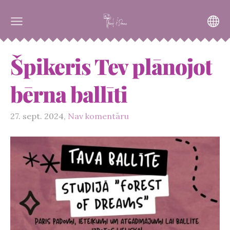
Špikeris Tev plānojot
bērna ballīti
27. sept. 2024,
Nav komentāru