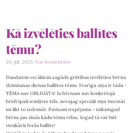
Kā izvēlēties ballītes
tēmu?
20. jūl. 2023,
Nav komentāru
Daudziem vecākiem sagādā grūtības izvēlēties bērna
dzimšanas dienas ballītes tēmu. Svarīga ziņa ir tāda -
TĒMA nav OBLIGĀTA! Ja bērnam nav konkrētajā
brīdī īpaši iemīļots tēls, nevajag speciāli viņu tincināt
un likt to izdomāt. Pavisam iespējams - nākamgad
bērns jau zinās kādu tēmu vēlas, šogad tā var būt
vienkārši forša ballīte!