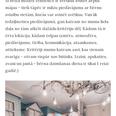
Šī brīža modes tendence ir svētkus svinēt ārpus
mājas - tieši tāpēc ir milzu piedāvājums ar bērnu
svinību vietām, kurās var svinēt svētkus. Vairāk
iedziļinoties piedāvājumā, gan katram no mums liela
daļa no tām atkrīt dažādu kritēriju dēļ. Kādam tā ir
ērta lokācija, kādam telpas izmērs, atmosfēra,
piedāvājums, tīrība, komunikācija, atsauksmes,
attieksme. Kritēriji mums katram savi, kas vienam
svarīgs - otram vispār nav būtisks. Izzini, apskaties,
zvani un jautā - bērna dzimšanas diena ir tikai 1 reizi
gadā!:)