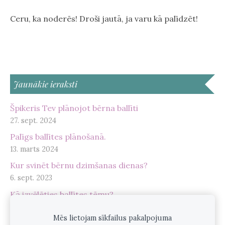
Ceru, ka noderēs! Droši jautā, ja varu kā palīdzēt!
Jaunākie ieraksti
Špikeris Tev plānojot bērna ballīti
27. sept. 2024
Palīgs ballītes plānošanā.
13. marts 2024
Kur svinēt bērnu dzimšanas dienas?
6. sept. 2023
Kā izvēlēties ballītes tēmu?
20. jūl. 2023
Mēs lietojam sīkfailus pakalpojuma